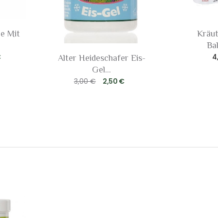
e Mit
Kräut
Ba
€
4
Alter Heideschafer Eis-
Gel...
3,00 €
2,50 €