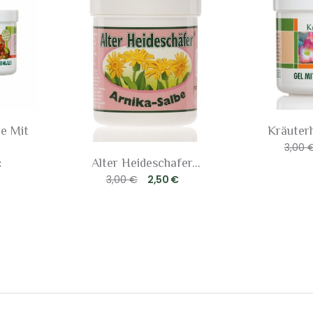
e Mit
Kräuterh
3,00 
Alter Heideschafer...
€
3,00 €
2,50 €