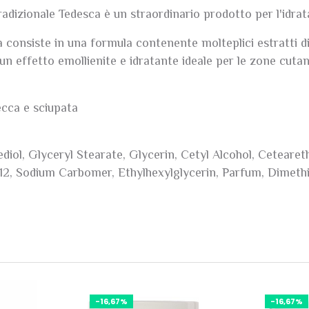
izionale Tedesca è un straordinario prodotto per l'idrata
onsiste in una formula contenente molteplici estratti di d
un effetto emollienite e idratante ideale per le zone cuta
secca e sciupata
iol, Glyceryl Stearate, Glycerin, Cetyl Alcohol, Ceteareth
-12, Sodium Carbomer, Ethylhexylglycerin, Parfum, Dimet
-16,67%
-16,67%