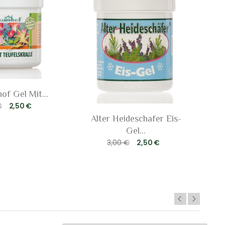
of Gel Mit...
€
2,50 €
Alter Heideschafer Eis-
Gel...
3,00 €
2,50 €