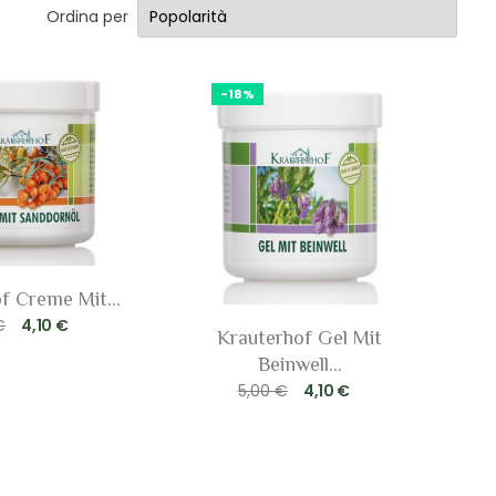
Ordina per
-18%
f Creme Mit...
€
4,10 €
Krauterhof Gel Mit
Beinwell...
5,00 €
4,10 €