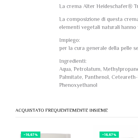
La crema Alter Heideschafer® Trad
La composizione di questa crema c
elementi vegetali naturali hanno 
Impiego:
per la cura generale della pelle 
Ingredienti:
Aqua, Petrolatum, Methylpropaned
Palmitate, Panthenol, Ceteareth
Phenoxyethanol
ACQUISTATO FREQUENTEMENTE INSIEME
-16,67%
-16,67%