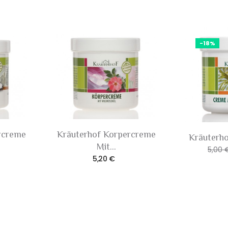
-18%
rcreme
Kräuterhof Korpercreme
Kräuterho
Mit...
5,00 
5,20 €