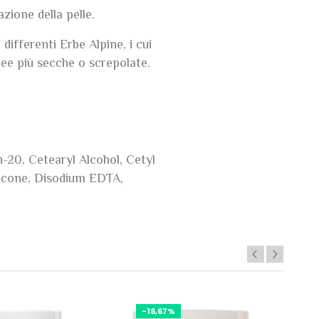
zione della pelle.
ifferenti Erbe Alpine, i cui
nee più secche o screpolate.
-20, Cetearyl Alcohol, Cetyl
hicone, Disodium EDTA,
-16,67%